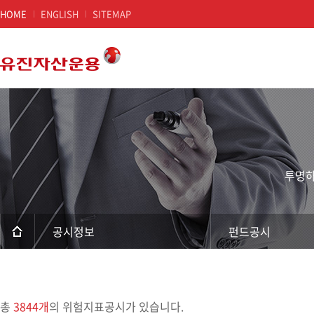
HOME
ENGLISH
SITEMAP
본문 영역
현재 문서 위치
투명하
공시정보
펀드공시
총
3844개
의 위험지표공시가 있습니다.